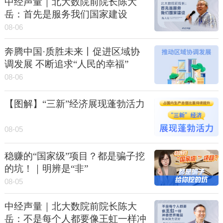
中经声量｜北大数院前院长陈大
岳：首先是服务我们国家建设
08-06
奔腾中国·质胜未来丨促进区域协
调发展 不断追求“人民的幸福”
08-06
【图解】“三新”经济展现蓬勃活力
08-05
稳赚的“国家级”项目？都是骗子挖
的坑！｜明辨是“非”
08-05
中经声量｜北大数院前院长陈大
岳：不是每个人都要像王虹一样冲