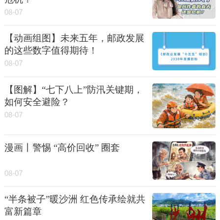
08-07
【动画组图】未来五年，邮政发展
的这些数字值得期待！
08-07
【图解】“七下八上”防汛关键期，
如何安全避险？
08-07
漫画丨警惕 “高价回收” 圈套
08-07
“半条被子”暖沙洲 红色传承绘就共
富新篇章