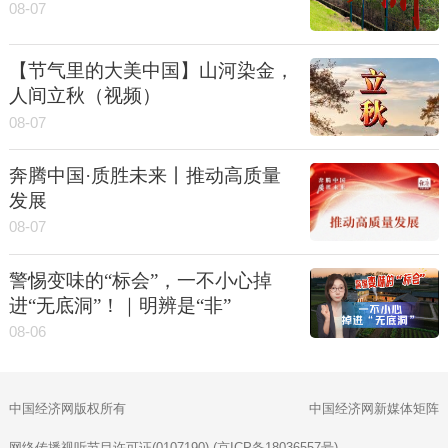
08-07
【节气里的大美中国】山河染金，
人间立秋（视频）
08-07
奔腾中国·质胜未来丨推动高质量
发展
08-07
警惕变味的“标会”，一不小心掉
进“无底洞”！｜明辨是“非”
08-06
中国经济网版权所有
中国经济网新媒体矩阵
网络传播视听节目许可证(0107190) (京ICP备18036557号)