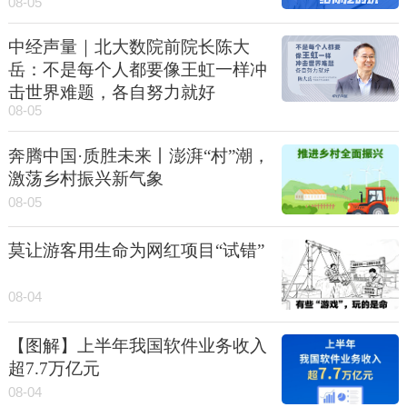
08-05
中经声量｜北大数院前院长陈大
岳：不是每个人都要像王虹一样冲
击世界难题，各自努力就好
08-05
奔腾中国·质胜未来丨澎湃“村”潮，
激荡乡村振兴新气象
08-05
莫让游客用生命为网红项目“试错”
08-04
【图解】上半年我国软件业务收入
超7.7万亿元
08-04