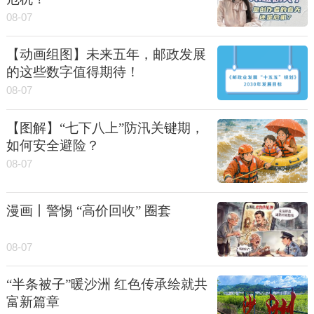
08-07
【动画组图】未来五年，邮政发展
的这些数字值得期待！
08-07
【图解】“七下八上”防汛关键期，
如何安全避险？
08-07
漫画丨警惕 “高价回收” 圈套
08-07
“半条被子”暖沙洲 红色传承绘就共
富新篇章