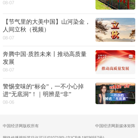
08-07
【节气里的大美中国】山河染金，
人间立秋（视频）
08-07
奔腾中国·质胜未来丨推动高质量
发展
08-07
警惕变味的“标会”，一不小心掉
进“无底洞”！｜明辨是“非”
08-06
中国经济网版权所有
中国经济网新媒体矩阵
网络传播视听节目许可证(0107190) (京ICP备18036557号)