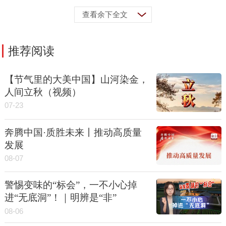
查看余下全文
推荐阅读
【节气里的大美中国】山河染金，
人间立秋（视频）
07-23
奔腾中国·质胜未来丨推动高质量
发展
08-07
警惕变味的“标会”，一不小心掉
进“无底洞”！｜明辨是“非”
08-06