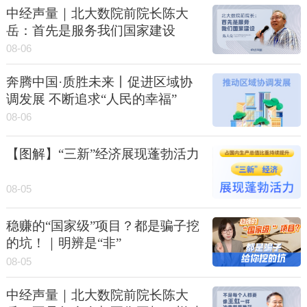
中经声量｜北大数院前院长陈大
岳：首先是服务我们国家建设
08-06
奔腾中国·质胜未来丨促进区域协
调发展 不断追求“人民的幸福”
08-06
【图解】“三新”经济展现蓬勃活力
08-05
稳赚的“国家级”项目？都是骗子挖
的坑！｜明辨是“非”
08-05
中经声量｜北大数院前院长陈大