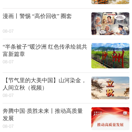
漫画丨警惕 “高价回收” 圈套
08-07
“半条被子”暖沙洲 红色传承绘就共
富新篇章
08-07
【节气里的大美中国】山河染金，
人间立秋（视频）
08-07
奔腾中国·质胜未来丨推动高质量
发展
08-07