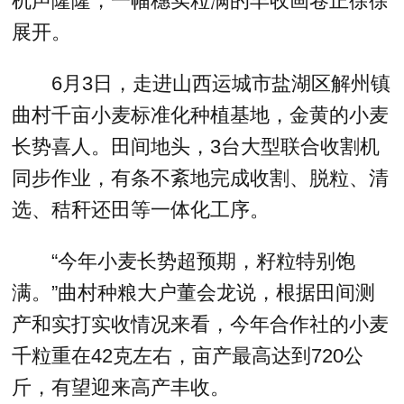
机声隆隆，一幅穗实粒满的丰收画卷正徐徐
展开。
6月3日，走进山西运城市盐湖区解州镇
曲村千亩小麦标准化种植基地，金黄的小麦
长势喜人。田间地头，3台大型联合收割机
同步作业，有条不紊地完成收割、脱粒、清
选、秸秆还田等一体化工序。
“今年小麦长势超预期，籽粒特别饱
满。”曲村种粮大户董会龙说，根据田间测
产和实打实收情况来看，今年合作社的小麦
千粒重在42克左右，亩产最高达到720公
斤，有望迎来高产丰收。