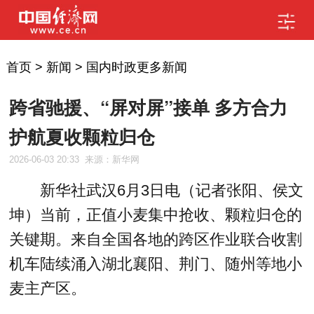
首页
>
新闻
>
国内时政更多新闻
跨省驰援、“屏对屏”接单 多方合力
护航夏收颗粒归仓
2026-06-03 20:33
来源：新华网
新华社武汉6月3日电（记者张阳、侯文
坤）当前，正值小麦集中抢收、颗粒归仓的
关键期。来自全国各地的跨区作业联合收割
机车陆续涌入湖北襄阳、荆门、随州等地小
麦主产区。