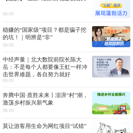
08-05
稳赚的“国家级”项目？都是骗子挖
的坑！｜明辨是“非”
08-05
中经声量｜北大数院前院长陈大
岳：不是每个人都要像王虹一样冲
击世界难题，各自努力就好
08-05
奔腾中国·质胜未来丨澎湃“村”潮，
激荡乡村振兴新气象
08-05
莫让游客用生命为网红项目“试错”