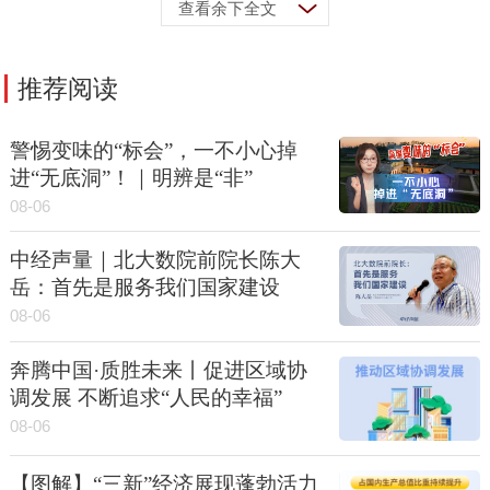
查看余下全文
推荐阅读
警惕变味的“标会”，一不小心掉
进“无底洞”！｜明辨是“非”
08-06
中经声量｜北大数院前院长陈大
岳：首先是服务我们国家建设
08-06
奔腾中国·质胜未来丨促进区域协
调发展 不断追求“人民的幸福”
08-06
【图解】“三新”经济展现蓬勃活力