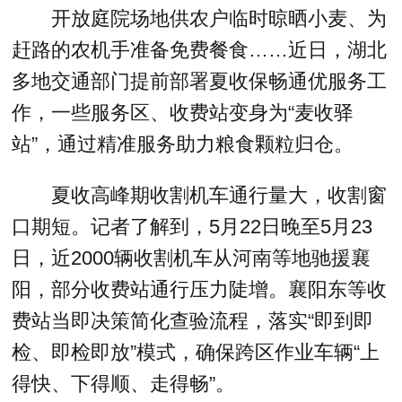
开放庭院场地供农户临时晾晒小麦、为
赶路的农机手准备免费餐食……近日，湖北
多地交通部门提前部署夏收保畅通优服务工
作，一些服务区、收费站变身为“麦收驿
站”，通过精准服务助力粮食颗粒归仓。
夏收高峰期收割机车通行量大，收割窗
口期短。记者了解到，5月22日晚至5月23
日，近2000辆收割机车从河南等地驰援襄
阳，部分收费站通行压力陡增。襄阳东等收
费站当即决策简化查验流程，落实“即到即
检、即检即放”模式，确保跨区作业车辆“上
得快、下得顺、走得畅”。