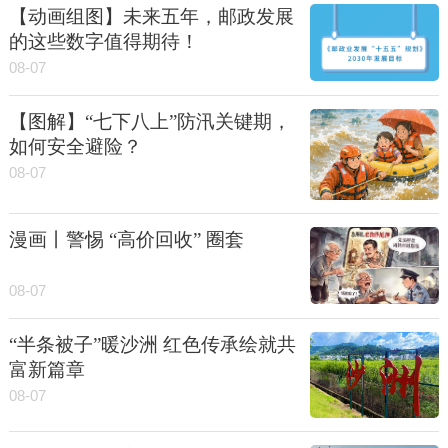
【动画组图】未来五年，邮政发展
的这些数字值得期待！
08-07
【图解】“七下八上”防汛关键期，
如何安全避险？
08-07
漫画丨警惕 “高价回收” 圈套
08-07
“半条被子”暖沙洲 红色传承绘就共
富新篇章
08-07