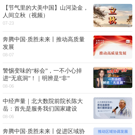
【节气里的大美中国】山河染金，
人间立秋（视频）
07-23
奔腾中国·质胜未来丨推动高质量
发展
08-07
警惕变味的“标会”，一不小心掉
进“无底洞”！｜明辨是“非”
08-06
中经声量｜北大数院前院长陈大
岳：首先是服务我们国家建设
08-06
奔腾中国·质胜未来丨促进区域协