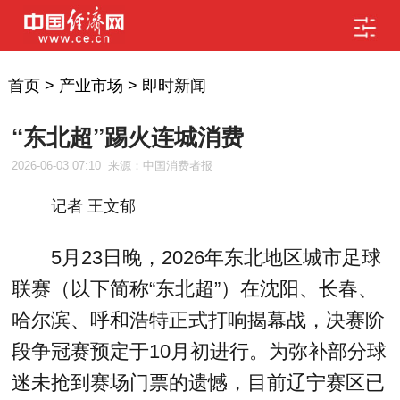
首页
>
产业市场
>
即时新闻
“东北超”踢火连城消费
2026-06-03 07:10
来源：中国消费者报
记者 王文郁
5月23日晚，2026年东北地区城市足球
联赛（以下简称“东北超”）在沈阳、长春、
哈尔滨、呼和浩特正式打响揭幕战，决赛阶
段争冠赛预定于10月初进行。为弥补部分球
迷未抢到赛场门票的遗憾，目前辽宁赛区已