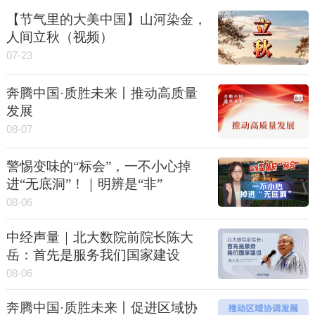
【节气里的大美中国】山河染金，
人间立秋（视频）
07-23
奔腾中国·质胜未来丨推动高质量
发展
08-07
警惕变味的“标会”，一不小心掉
进“无底洞”！｜明辨是“非”
08-06
中经声量｜北大数院前院长陈大
岳：首先是服务我们国家建设
08-06
奔腾中国·质胜未来丨促进区域协